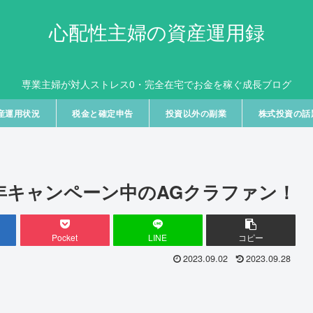
心配性主婦の資産運用録
専業主婦が対人ストレス0・完全在宅でお金を稼ぐ成長ブログ
産運用状況
税金と確定申告
投資以外の副業
株式投資の話
年キャンペーン中のAGクラファン！
Pocket
LINE
コピー
2023.09.02
2023.09.28