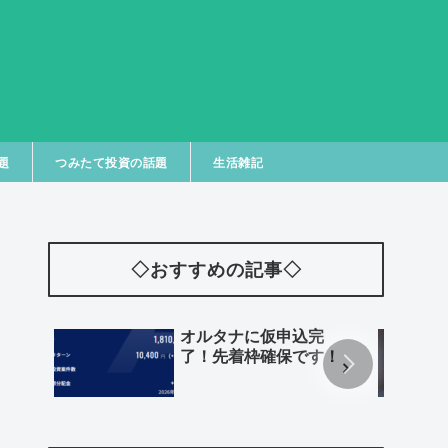
題
つみたて投資の話題
生活雑記
◇おすすめの記事◇
オルタナに仮申込完
了！先着枠確保です！