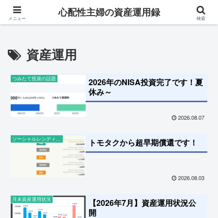
専業主婦が対人ストレス0・完全在宅でお金を稼ぐ成長ブログ
心配性主婦の資産運用録
メニュー
検索
資産運用
つみたて投資の話題
2026年のNISA投資完了です！夏
休み～
2026.08.07
ソーシャルレンディングの話題
トモタクから超早期償還です！
2026.08.03
月末資産運用状況
【2026年7月】資産運用状況公
開