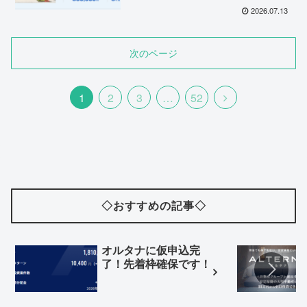
2026.07.13
次のページ
次
1
2
3
…
52
へ
◇おすすめの記事◇
オルタナに仮申込完
了！先着枠確保です！