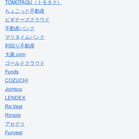
TOMOTAQU（トモタク）
ちょこっと不動産
ビギナーズクラウド
不動産バンク
マリタイムバンク
利回り不動産
大家.com
ゴールドクラウド
Funds
COZUCHI
Jointoα
LENDEX
Re:Vest
Rimple
アセクリ
Funvest