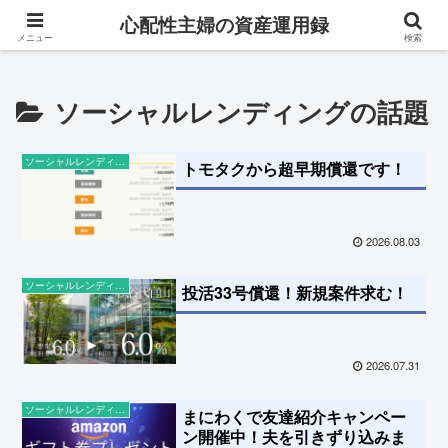
専業主婦が対人ストレス0・完全在宅でお金を稼ぐ成長ブログ
心配性主婦の資産運用録
メニュー
検索
ソーシャルレンディングの話題
ソーシャルレンディングの話題
トモタクから超早期償還です！
2026.08.03
ソーシャルレンディングの話題
投活33号償還！新規案件求む！
2026.07.31
ソーシャルレンディングの話題
まにわくで友達紹介キャンペー
ン開催中！夫を引きずり込みま