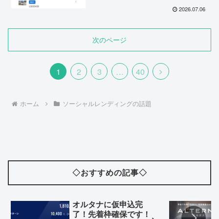
2026.07.06
次のページ
次
1
2
3
…
40
へ
ホーム
ソーシャルレンディングの話題
◇おすすめの記事◇
オルタナに仮申込完
了！先着枠確保です！