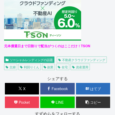
元本償還日まで日割りで配当がつくのはここだけ！TSON
ソーシャルレンディングの話題
不動産クラウドファンディング
主婦
利回りくん
副業
在宅
資産運用
シェアする
X
Facebook
はてブ
Pocket
LINE
コピー
すずめらをフォローする