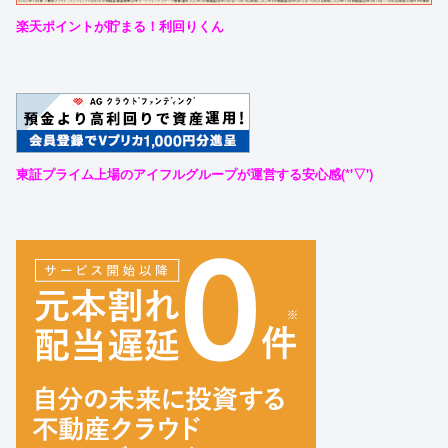
楽天ポイントが貯まる！利回りくん
東証プライム上場のアイフルグループが運営する安心感(*'▽')