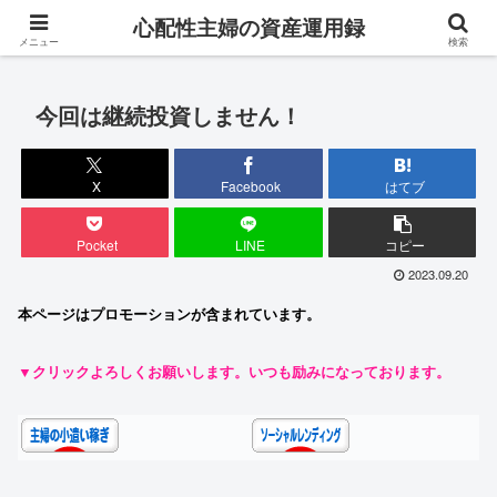
専業主婦が対人ストレス0・完全在宅でお金を稼ぐ成長ブログ
心配性主婦の資産運用録
メニュー
検索
今回は継続投資しません！
X
Facebook
はてブ
Pocket
LINE
コピー
2023.09.20
本ページはプロモーションが含まれています。
▼クリックよろしくお願いします。いつも励みになっております。