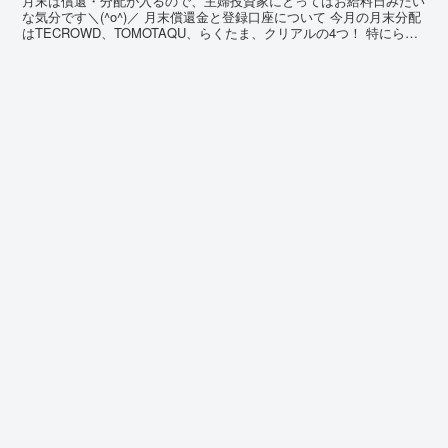
月末は償還・分配が入るので、主婦投資家にとってはお給料日みたい
な気分です＼(^o^)／ 月末償還金と登録口座について 今月の月末分配
はTECROWD、TOMOTAQU、らくたま、クリアルの4つ！ 特にらく
たまとTECROWDは、登録銀行口座...