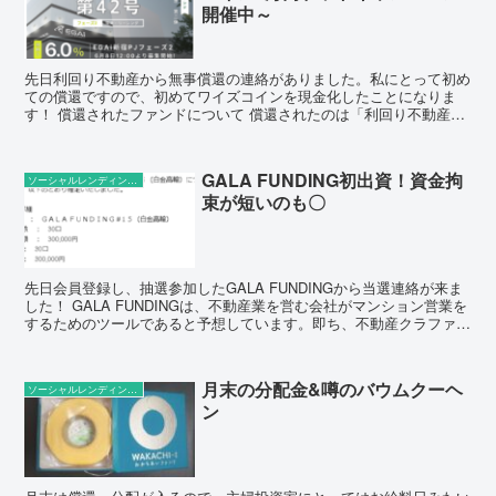
開催中～
先日利回り不動産から無事償還の連絡がありました。私にとって初め
ての償還ですので、初めてワイズコインを現金化したことになりま
す！ 償還されたファンドについて 償還されたのは「利回り不動産42
号ファンド（EGAi新宿PJフェーズ2）」。ゴルフス...
GALA FUNDING初出資！資金拘
ソーシャルレンディングの話題
束が短いのも〇
先日会員登録し、抽選参加したGALA FUNDINGから当選連絡が来ま
した！ GALA FUNDINGは、不動産業を営む会社がマンション営業を
するためのツールであると予想しています。即ち、不動産クラファン
目当てに会員登録した人を、本業のマン...
月末の分配金&噂のバウムクーヘ
ソーシャルレンディングの話題
ン