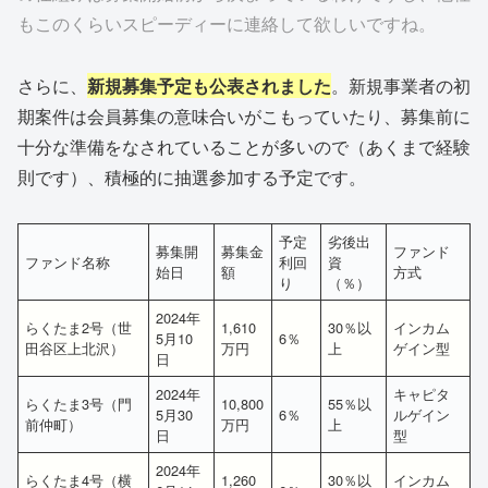
もこのくらいスピーディーに連絡して欲しいですね。
さらに、
新規募集予定も公表されました
。新規事業者の初
期案件は会員募集の意味合いがこもっていたり、募集前に
十分な準備をなされていることが多いので（あくまで経験
則です）、積極的に抽選参加する予定です。
予定
劣後出
募集開
募集金
ファンド
ファンド名称
利回
資
始日
額
方式
り
（％）
2024年
らくたま2号（世
1,610
30％以
インカム
5月10
6％
田谷区上北沢）
万円
上
ゲイン型
日
2024年
キャピタ
らくたま3号（門
10,800
55％以
5月30
6％
ルゲイン
前仲町）
万円
上
日
型
2024年
らくたま4号（横
1,260
30％以
インカム