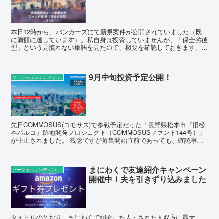
本日12時から、バンカーズにて新規案件が公開されていました（既
に満額に達しています）。私自身は投資していませんが、「保全劣後
型」という見慣れない単語を見たので、概要を確認しておきます。
案件概要 募集日時 :3月18日（土）12：00～ 満...
9月中旬投資予定公開！
ソーシャルレンディングの話題
先日COMMOSUS(コモサス)で参戦予定だった「長野県松本市『旧松
本パルコ』跡地開発プロジェクト（COMMOSUSファンド144号）」
が中止されました。 残念ですが募集開始直前であっても、確認事項
が浮上したら一度取り下げる…いいと思います...
まにわくで友達紹介キャンペーン
ソーシャルレンディングの話題
開催中！夫を引きずり込みました
タイトルのとおり、まにわくで紹介した人・された人双方に最大