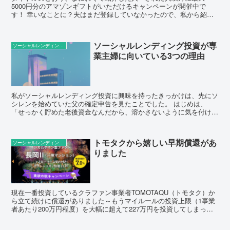
5000円分のアマゾンギフトがいただけるキャンペーンが開催中で
す！ 幸いなことに？夫はまだ登録していなかったので、私から紹介
して条件達成（対象案件への申込完了）しましたので、二人で1...
ソーシャルレンディング投資が専
ソーシャルレンディングの話題
業主婦に向いている3つの理由
私がソーシャルレンディング投資に興味を持ったきっかけは、先にソ
シレンを始めていた父の確定申告を見たことでした。 はじめは、
「せっかく貯めた老後資金なんだから、溶かさないように気を付けて
よ～」くらいに思っていましたが、実際の配当金を確定申告す...
トモタクから嬉しい早期償還があ
ソーシャルレンディングの話題
りました
現在一番投資しているクラファン事業者TOMOTAQU（トモタク）か
ら立て続けに償還がありました～もうマイルールの投資上限（1事業
者あたり200万円程度）を大幅に超えて227万円を投資してしまって
いたので、今回の償還でようやくルール内に収まり...