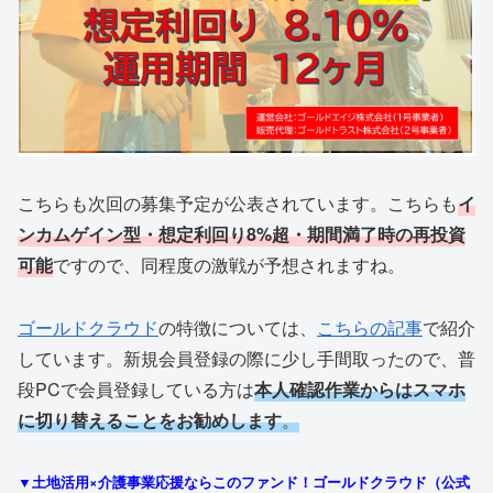
こちらも次回の募集予定が公表されています。こちらも
イ
ンカムゲイン型・想定利回り8%超・期間満了時の再投資
可能
ですので、同程度の激戦が予想されますね。
ゴールドクラウド
の特徴については、
こちらの記事
で紹介
しています。新規会員登録の際に少し手間取ったので、普
段PCで会員登録している方は
本人確認作業からはスマホ
に切り替えることをお勧めします
。
▼土地活用×介護事業応援ならこのファンド！ゴールドクラウド（公式