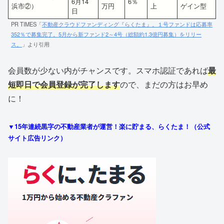
6月14
6％
浜市②）
万円
上
ゲイン型
日
PR TIMES「
不動産クラウドファンディング『らくたま』。１号ファンドは応募率
352％で募集完了。5月から新ファンド2～4号（総額約1.3億円募集）をリリー
ス。
」より引用
会員数が少ない内がチャンスです。スマホ認証であれば
最
短即日で会員登録が完了します
ので、まだの方はお早め
に！
▼15年連続黒字の不動産業者が運営！楽に貯まる、らくたま！（公式
サイト広告リンク）