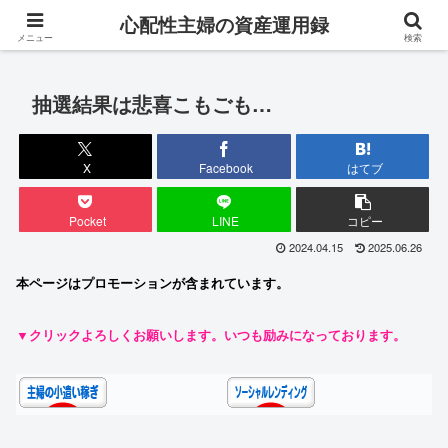
専業主婦が対人ストレス0・完全在宅でお金を稼ぐ成長ブログ
心配性主婦の資産運用録
メニュー
検索
抽選結果は悲喜こもごも…
X
Facebook
はてブ
Pocket
LINE
コピー
2024.04.15
2025.06.26
本ページはプロモーションが含まれています。
▼クリックよろしくお願いします。いつも励みになっております。