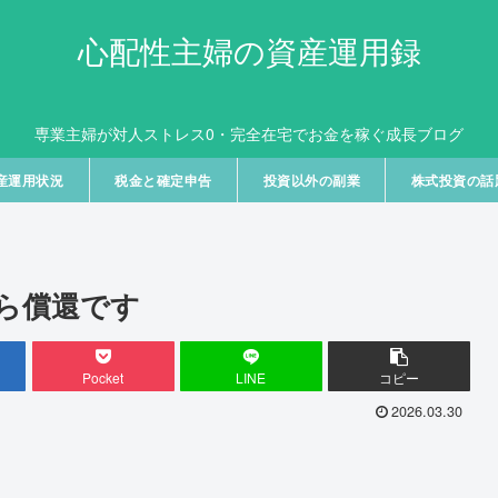
心配性主婦の資産運用録
専業主婦が対人ストレス0・完全在宅でお金を稼ぐ成長ブログ
産運用状況
税金と確定申告
投資以外の副業
株式投資の話
から償還です
Pocket
LINE
コピー
2026.03.30