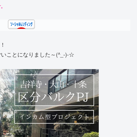
す。
た！
ことになりました～(^_-)-☆