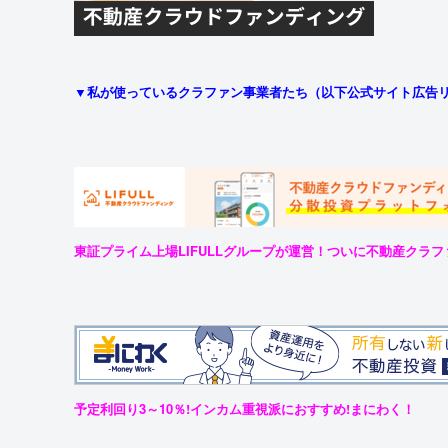
▼私が使っているクラファン事業者たち（以下公式サイト広告
東証プライム上場LIFULLグループが運営！ついに不動産クラ
予定利回り3～10％!インカム重視派におすすめ!まにわく！