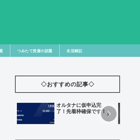
題
つみたて投資の話題
生活雑記
◇おすすめの記事◇
オルタナに仮申込完
了！先着枠確保です！