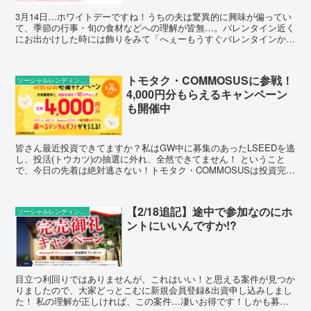
3月14日…ホワイトデーですね！うちの夫は驚異的に興味が偏ってい
て、季節の行事・旬の食材などへの理解が皆無…。バレンタイン近く
にお出かけした時には飾りをみて「へぇーもうすぐバレンタインか
～…えっと…俺が君たち（妻子）にチョコ買ってくればいい...
トモタク・COMMOSUSに参戦！
ソーシャルレンディングの話題
4,000円分もらえるキャンペーン
も開催中
皆さん最近投資できてますか？私はGW中に募集のあったLSEEDを逃
し、投活(トウカツ)の抽選に外れ、全然できてません！ ということ
で、今日の先着は絶対逃さない！トモタク・COMMOSUSは投資完了
しましたので、夜にはらくたまの先着式に参戦し...
【2/18追記】途中で参加なのにホ
ソーシャルレンディングの話題
ントにいいんですか!?
目立つ利回りではありませんが、これはいい！と思える案件が見つか
りましたので、大家どっとこむに新規会員登録&出資申し込みしまし
た！ 私の理解が正しければ、この案件…凄いお得です！しかも募集