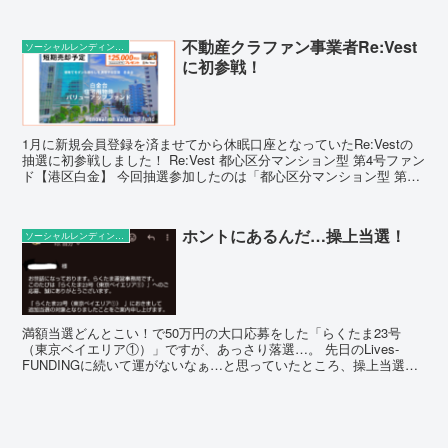
額大きいのでまだ空きもありますよ〜 大家.com:久が...
不動産クラファン事業者Re:Vest
ソーシャルレンディングの話題
に初参戦！
1月に新規会員登録を済ませてから休眠口座となっていたRe:Vestの
抽選に初参戦しました！ Re:Vest 都心区分マンション型 第4号ファン
ド【港区白金】 今回抽選参加したのは「都心区分マンション型 第4
号ファンド【港区白金】」です。特徴...
ホントにあるんだ…操上当選！
ソーシャルレンディングの話題
満額当選どんとこい！で50万円の大口応募をした「らくたま23号
（東京ベイエリア①）」ですが、あっさり落選…。 先日のLives-
FUNDINGに続いて運がないなぁ…と思っていたところ、操上当選の
連絡をいただきました！（ホントにあるんですね）...