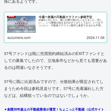
係にあるようです。
今週〜来週の不動産クラファン参戦予定
妊娠9ヶ月に入り、遂にお臍の溝がなくなりました…苦し
い…。いつ陣痛が始まるのかびくびくしており、いつまで
ソシレン・不動産クラファン案件に参加できるかも不明。
当選したのにお産で入金できなかった！というミスがない
ように、年内の参戦予定案件は厳...
suzumera.com
2024.11.06
37号ファンドは既に売買契約締結済みのEXITファンドと
しての募集でしたので、立地条件などから見ても需要があ
るのは間違いなさそうです。
37号に既に出資済みですので、分散効果が限定されてし
まうため今回は参戦見送りです。37号に先着漏れした方
などは、結構狙っているのではないでしょうか。
▼創業30年超えの不動産業者が運営！ちょこっと不動産（公式サイト