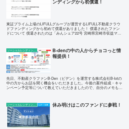
ンディングから初償還！
東証プライム上場のLIFULLグループが運営するLIFULL不動産クラウ
ドファンディングから初めて償還がありました！ 償還されたファン
ドについて 償還されたのは「みんシェア22号 宮崎県宮崎市収益マン
ションファンド」で、予定期間9か月→実績...
B-denの中の人からチョコっと情
ソーシャルレンディングの話題
報提供！
先日、不動産クラファンB-Den（ビデン）を運営する株式会社B-lotの
中の方からお話を聞く機会をいただきました。今後の案件組成・キャ
ンペーン予定等について教えていただきましたので、自分のメモも兼
ねて皆さんに共有しておきます！ B-Denと...
休み明けはこのファンドに参戦！
ソーシャルレンディングの話題