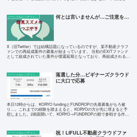
金額を回す予定なのは以下の2件です。...
何とは言いませんが…ご注意を…
ソーシャルレンディングの話題
X（旧Twitter）では結構話題になっているのですが、某不動産クラフ
ァンでの再組成案件の募集が始まっています。 当初のEXITファンド
として組成されていた案件が償還延期となっており、再組成される流
れです。要するに、売れなかったので旧案件に...
落選した分…ビギナーズクラウド
ソーシャルレンディングの話題
に大口で応募
本日12時からは、KORYO fundingとFUNDROPの先着募集がもろ被
り…。これまでの経験を踏まえると、KORYOの方が先に埋まると予
想しました。2画面開いて、KORYO→FUNDROPの順で参戦する作戦
が功を奏し、ダブルで出資完了...
祝！LIFULL不動産クラウドファ
ソーシャルレンディングの話題