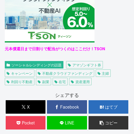
元本償還日まで日割りで配当がつくのはここだけ！TSON
ソーシャルレンディングの話題
アマゾンギフト券
キャンペーン
不動産クラウドファンディング
主婦
利回り不動産
副業
在宅
資産運用
シェアする
X
Facebook
はてブ
Pocket
LINE
コピー