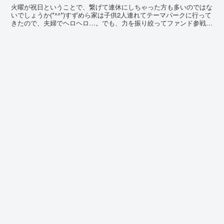
火曜が祝日ということで、繋げて連休にしちゃった方も多いのではな
いでしょうか(*^^*)すずめら家は子供2人連れてテーマパークに行って
きたので、夫婦でヘロヘロ…。でも、力を振り絞ってファンド参戦予
定の共有だけは済ませました。 ということで、休...