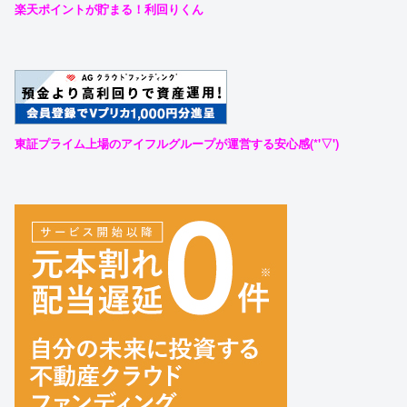
楽天ポイントが貯まる！利回りくん
東証プライム上場のアイフルグループが運営する安心感(*'▽')