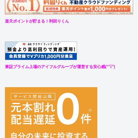
楽天ポイントが貯まる！利回りくん
東証プライム上場のアイフルグループが運営する安心感(*'▽')