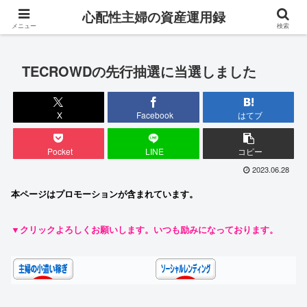
専業主婦が対人ストレス0・完全在宅でお金を稼ぐ成長ブログ
心配性主婦の資産運用録
メニュー
検索
TECROWDの先行抽選に当選しました
X
Facebook
はてブ
Pocket
LINE
コピー
2023.06.28
本ページはプロモーションが含まれています。
▼クリックよろしくお願いします。いつも励みになっております。