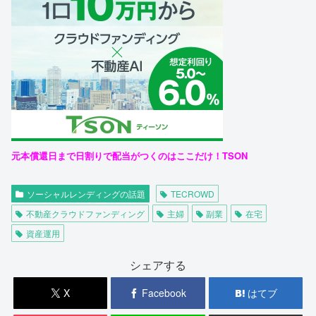
元本償還日まで日割りで配当がつくのはここだけ！TSON
ソーシャルレンディングの話題
TECROWD
不動産クラウドファンディング
主婦
副業
在宅
資産運用
シェアする
X
Facebook
はてブ