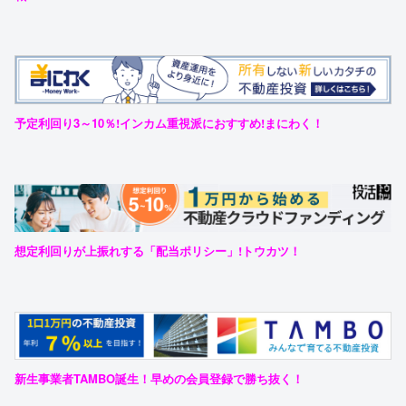
予定利回り3～10％!インカム重視派におすすめ!まにわく！
想定利回りが上振れする「配当ポリシー」!トウカツ！
新生事業者TAMBO誕生！早めの会員登録で勝ち抜く！