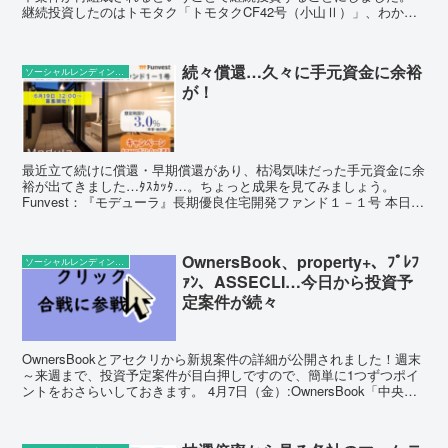
継続投資したのはトモタク「トモタクCF42号（小山Ⅱ）」、わかち
あいファンド「わかちあい滋賀近江八幡②」です。 わか...
続々償還…久々に手元資金に余裕
ソーシャルレンディングの話題
が！
最近立て続けに償還・早期償還があり、枯渇気味だった手元資金に余
裕が出てきました…ﾀｽｶｯﾀ…。ちょっと成果を見てみましょう。
Funvest：『モデューラ』長期優良住宅開発ファンド１－１号 本日償
還されたFunvestの「『モデューラ』長期...
OwnersBook、property+、ﾌﾟﾚﾌ
ソーシャルレンディングの話題
ｧﾝ、ASSECLI…今日から投資予
定案件が続々
OwnersBookとアセクリから新規案件の詳細が公開されました！週末
～来週まで、投資予定案件が目白押しですので、簡単に1つずつポイ
ントをおさらいしておきます。 4月7日（金）:OwnersBook「中央区
オフィス第3号第1回」 募集日時...