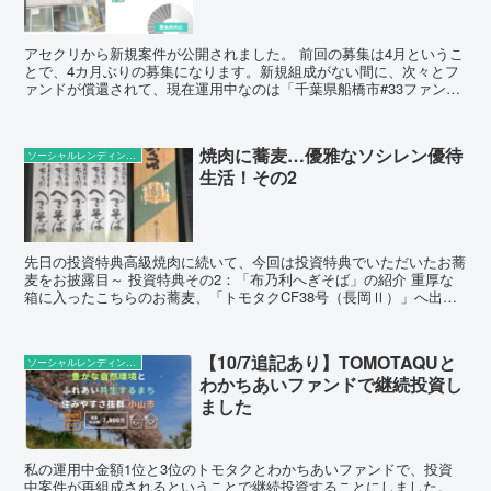
アセクリから新規案件が公開されました。 前回の募集は4月というこ
とで、4カ月ぶりの募集になります。新規組成がない間に、次々とフ
ァンドが償還されて、現在運用中なのは「千葉県船橋市#33ファン
ド」1件だけのようですね（私も出資しています）。 運...
焼肉に蕎麦…優雅なソシレン優待
ソーシャルレンディングの話題
生活！その2
先日の投資特典高級焼肉に続いて、今回は投資特典でいただいたお蕎
麦をお披露目～ 投資特典その2：「布乃利へぎそば」の紹介 重厚な
箱に入ったこちらのお蕎麦、「トモタクCF38号（長岡Ⅱ）」へ出資
後、公式X（旧Twitter）の該当ポストをリポス...
【10/7追記あり】TOMOTAQUと
ソーシャルレンディングの話題
わかちあいファンドで継続投資し
ました
私の運用中金額1位と3位のトモタクとわかちあいファンドで、投資
中案件が再組成されるということで継続投資することにしました。