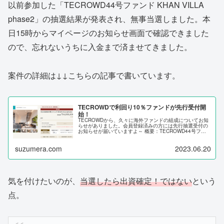
以前参加した「TECROWD44号ファンド KHAN VILLA
phase2」の抽選結果が発表され、無事当選しました。本
日15時からマイページのお知らせ画面で確認できました
ので、忘れないうちに入金まで済ませてきました。
案件の詳細は↓↓こちらの記事で書いています。
TECROWDで利回り10％ファンドが先行受付開
始！
TECROWDから、久々に海外ファンドの組成についてお知
らせがありました。会員登録済みの方には先行抽選受付の
お知らせが届いていますよ～ 概要：TECROWD44号ファ
ンド KHAN VILLA phase2 先行抽選受付期間：6月19日
（月...
suzumera.com
2023.06.20
気を付けたいのが、
当選したら出資確定！ではない
という
点。