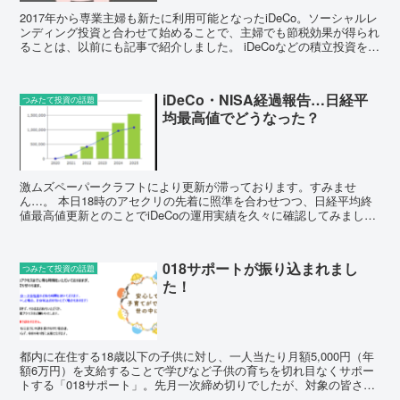
2017年から専業主婦も新たに利用可能となったiDeCo。ソーシャルレ
ンディング投資と合わせて始めることで、主婦でも節税効果が得られ
ることは、以前にも記事で紹介しました。 iDeCoなどの積立投資を始
める際に考えておきたいのが、積み立てたお...
iDeCo・NISA経過報告…日経平
つみたて投資の話題
均最高値でどうなった？
激ムズペーパークラフトにより更新が滞っております。すみませ
ん…。 本日18時のアセクリの先着に照準を合わせつつ、日経平均終
値最高値更新とのことでiDeCoの運用実績を久々に確認してみまし
た！ iDeCo運用実績 まずはiDeCoの実績です。...
018サポートが振り込まれまし
つみたて投資の話題
た！
都内に在住する18歳以下の子供に対し、一人当たり月額5,000円（年
額6万円）を支給することで学びなど子供の育ちを切れ目なくサポー
トする「018サポート」。先月一次締め切りでしたが、対象の皆さん
申請終わりましたかね…？ 本日、無事振り込まれ...