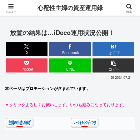
専業主婦が対人ストレス0・完全在宅でお金を稼ぐ成長ブログ
心配性主婦の資産運用録
メニュー
検索
放置の結果は…iDeco運用状況公開！
X
Facebook
はてブ
Pocket
LINE
コピー
2024.07.21
本ページはプロモーションが含まれています。
▼クリックよろしくお願いします。いつも励みになっております。