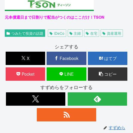
元本償還日まで日割りで配当がつくのはここだけ！TSON
つみたて投資の話題
iDeCo
主婦
在宅
資産運用
シェアする
X
Facebook
はてブ
Pocket
LINE
コピー
すずめらをフォローする
すずめら