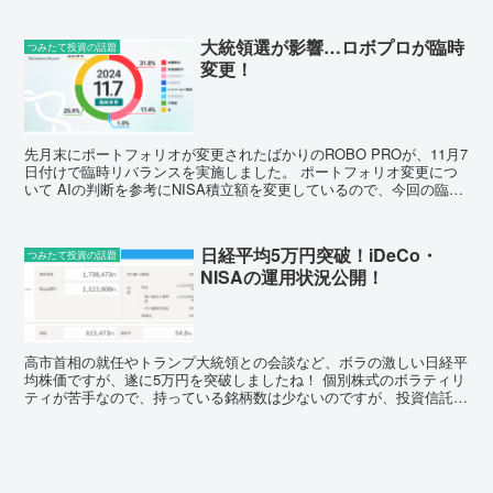
大統領選が影響…ロボプロが臨時
つみたて投資の話題
変更！
先月末にポートフォリオが変更されたばかりのROBO PROが、11月7
日付けで臨時リバランスを実施しました。 ポートフォリオ変更につ
いて AIの判断を参考にNISA積立額を変更しているので、今回の臨時
変更についてのメールを受け取ってすぐに自...
日経平均5万円突破！iDeCo・
つみたて投資の話題
NISAの運用状況公開！
高市首相の就任やトランプ大統領との会談など、ボラの激しい日経平
均株価ですが、遂に5万円を突破しましたね！ 個別株式のボラティリ
ティが苦手なので、持っている銘柄数は少ないのですが、投資信託は
着実に積み立てています。NISAとiDeCoを使い倒...