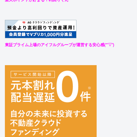
東証プライム上場のアイフルグループが運営する安心感(*'▽')